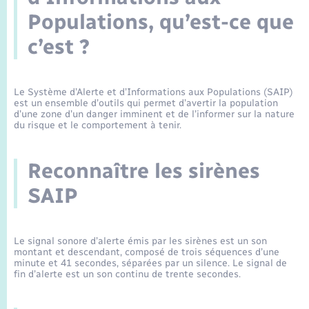
Enfants – Jeunes
Sentier du Patrimoine
Travaux - Autorisation d’occupation de l’espace
Populations, qu’est-ce que
public
Périscolaire et centres de loisir
Transports scolaires
Mariage – PACS
Compétences
Tourisme
Etat-civil - Papiers - Citoyenneté
c’est ?
Jeunesse
Parrainage civil
Plan interactif
Logement - Urbanisme
Le Système d’Alerte et d’Informations aux Populations (SAIP)
est un ensemble d’outils qui permet d’avertir la population
Recensement
Présentation de la commune
d’une zone d’un danger imminent et de l’informer sur la nature
Loisirs
du risque et le comportement à tenir.
Publications
Nouvel habitant
Reconnaître les sirènes
La Communauté de communes
SAIP
Numérique
Organisation d’événement
Le signal sonore d’alerte émis par les sirènes est un son
montant et descendant, composé de trois séquences d’une
minute et 41 secondes, séparées par un silence. Le signal de
Sécurité - Prévention
fin d’alerte est un son continu de trente secondes.