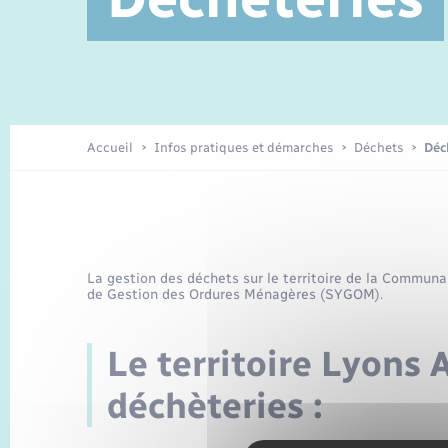
Service à domicile
Location de 2 roues
Petite enfance
Etat civil
Conseil municipal
Sentier du Patrimoine
Travaux - Autorisation d’occupation
Enfants – Jeunes
de l’espace public
Recensement
Présentation de la commune
Accueil
Infos pratiques et démarches
Déchets
Déc
Loisirs
Organisation d’événement
La gestion des déchets sur le territoire de la Commun
de Gestion des Ordures Ménagères (SYGOM).
Transports
Le territoire Lyons 
déchèteries :