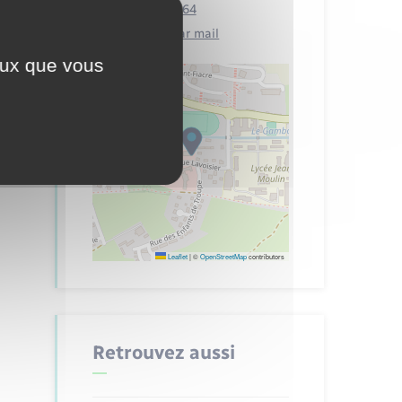
02 32 54 47 64
Contacter par mail
ceux que vous
Leaflet
|
©
OpenStreetMap
contributors
Retrouvez aussi