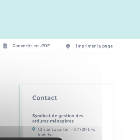
Jeunesse
Parrainage civil
Plan interactif
Logement - Urbanisme
La Communauté de communes
Convertir en .PDF
Imprimer la page
Numérique
Seniors
Contact
Syndicat de gestion des
ordures ménagères
13 rue Lavoisier - 27700 Les
Andelys