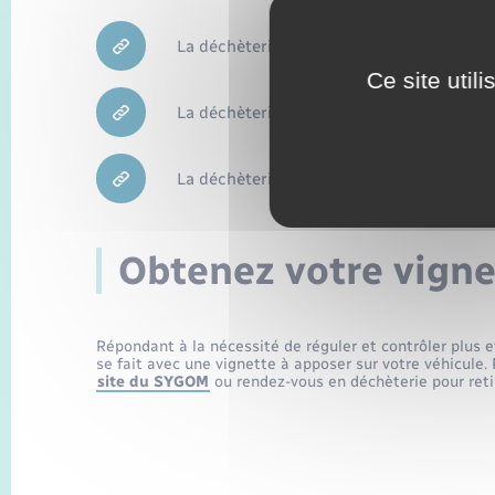
La déchèterie de Charleval
Ce site util
La déchèterie de Lorleau
La déchèterie de Romilly-sur-Andelle
Obtenez votre vigne
Répondant à la nécessité de réguler et contrôler plus 
se fait avec une vignette à apposer sur votre véhicule. 
site du SYGOM
ou rendez-vous en déchèterie pour retir