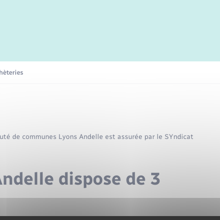
Transports scolaires
Périscolaire et centres de loisir
Mariage – PACS
Compétences
Tourisme
Etat-civil - Papiers -
Citoyenneté
Publications
hèteries
Nouvel habitant
Sécurité - Prévention
auté de communes Lyons Andelle est assurée par le SYndicat
Voirie et espace public
Andelle dispose de 3