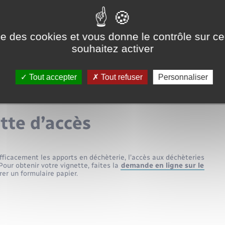
ise des cookies et vous donne le contrôle sur 
souhaitez activer
Tout accepter
Tout refuser
Personnaliser
tte d’accès
efficacement les apports en déchèterie, l’accès aux déchèteries
Pour obtenir votre vignette, faites la
demande en ligne sur le
er un formulaire papier.