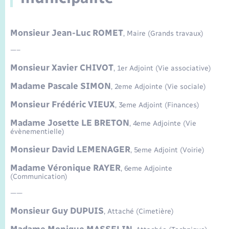
Enfants – Jeunes
Sentier du Patrimoine
Travaux - Autorisation d’occupation de l’espace
public
Périscolaire et centres de loisir
Transports scolaires
Mariage – PACS
Compétences
Tourisme
Etat-civil - Papiers - Citoyenneté
Monsieur Jean-Luc ROMET
, Maire (Grands travaux)
Jeunesse
—–
Parrainage civil
Plan interactif
Logement - Urbanisme
Monsieur Xavier CHIVOT
, 1er Adjoint (Vie associative)
Recensement
Présentation de la commune
Madame Pascale SIMON
, 2eme Adjointe (Vie sociale)
Loisirs
Monsieur Frédéric VIEUX
, 3eme Adjoint (Finances)
Publications
Nouvel habitant
Madame Josette LE BRETON
, 4eme Adjointe (Vie
évènementielle)
La Communauté de communes
Numérique
Monsieur David LEMENAGER
, 5eme Adjoint (Voirie)
Madame Véronique RAYER
, 6eme Adjointe
Organisation d’événement
(Communication)
——
Sécurité - Prévention
Monsieur Guy DUPUIS
, Attaché (Cimetière)