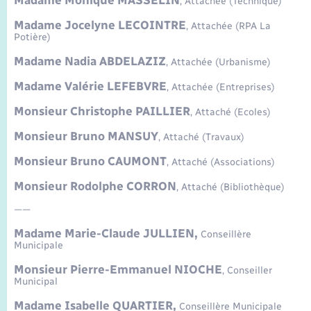
Madame Monique MASSELIN
, Attachée (Technique)
Seniors
Madame Jocelyne LECOINTRE
, Attachée (RPA La
Potière)
Transports
Madame Nadia ABDELAZIZ
, Attachée (Urbanisme)
Voirie et espace public
Madame Valérie LEFEBVRE
, Attachée (Entreprises)
Monsieur Christophe PAILLIER
, Attaché (Ecoles)
Monsieur Bruno MANSUY
, Attaché (Travaux)
Monsieur Bruno CAUMONT
, Attaché (Associations)
Monsieur Rodolphe CORRON
, Attaché (Bibliothèque)
——
Madame Marie-Claude JULLIEN,
Conseillère
Municipale
Monsieur Pierre-Emmanuel NIOCHE
, Conseiller
Municipal
Madame Isabelle QUARTIER,
Conseillère Municipale