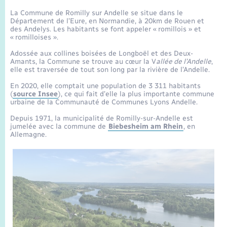
Enfants – Jeunes
Sentier du Patrimoine
Travaux - Autorisation d’occupation de l’espace
La Commune de Romilly sur Andelle se situe dans le
public
Département de l’Eure, en Normandie, à 20km de Rouen et
Périscolaire et centres de loisir
Transports scolaires
Mariage – PACS
Compétences
Tourisme
Etat-civil - Papiers - Citoyenneté
des Andelys. Les habitants se font appeler « romillois » et
« romilloises ».
Jeunesse
Parrainage civil
Plan interactif
Adossée aux collines boisées de Longboël et des Deux-
Logement - Urbanisme
Amants, la Commune se trouve au cœur la V
allée de l’Andelle
,
elle est traversée de tout son long par la rivière de l’Andelle.
Recensement
Présentation de la commune
En 2020, elle comptait une population de 3 311 habitants
Loisirs
(
source Insee
), ce qui fait d’elle la plus importante commune
urbaine de la Communauté de Communes Lyons Andelle.
Publications
Nouvel habitant
Depuis 1971, la municipalité de Romilly-sur-Andelle est
jumelée avec la commune de
Biebesheim am Rhein
, en
La Communauté de communes
Allemagne.
Numérique
Organisation d’événement
Sécurité - Prévention