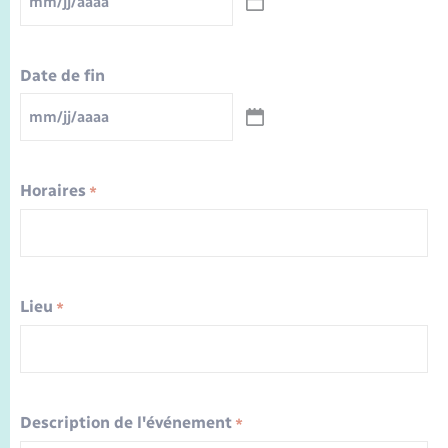
Seniors
MM
slash
JJ
slash
Transports
AAAA
Date de fin
Voirie et espace public
MM
slash
JJ
slash
AAAA
Horaires
*
Lieu
*
Description de l'événement
*