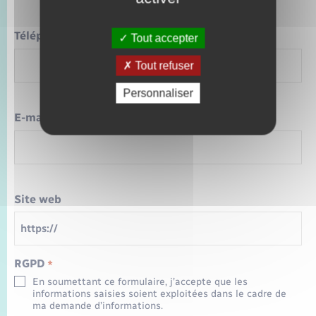
Téléphone
*
Tout accepter
Tout refuser
Personnaliser
E-mail
*
Site web
RGPD
*
En soumettant ce formulaire, j’accepte que les
informations saisies soient exploitées dans le cadre de
ma demande d’informations.