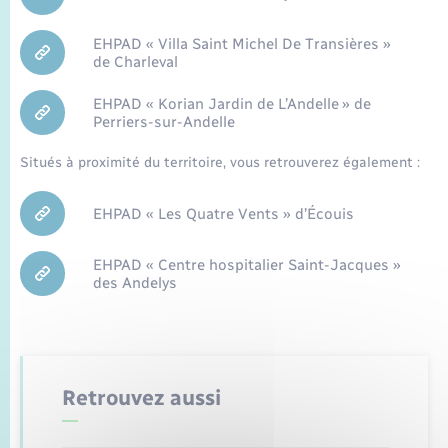
Enfants – Jeunes
Sentier du Patrimoine
Travaux - Autorisation d’occupation de l’espace
public
EHPAD « Villa Saint Michel De Transières »
Périscolaire et centres de loisir
Transports scolaires
Mariage – PACS
Compétences
Leaflet
|
©
OpenStreetMap
contributors
Tourisme
Etat-civil - Papiers - Citoyenneté
de Charleval
Jeunesse
Parrainage civil
Plan interactif
EHPAD « Korian Jardin de L’Andelle » de
Logement - Urbanisme
Perriers-sur-Andelle
Recensement
Présentation de la commune
Situés à proximité du territoire, vous retrouverez également :
Loisirs
Publications
EHPAD « Les Quatre Vents » d’Écouis
Nouvel habitant
La Communauté de communes
EHPAD « Centre hospitalier Saint-Jacques »
Numérique
des Andelys
Organisation d’événement
Retrouvez aussi
Sécurité - Prévention