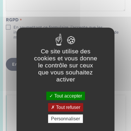
RGPD
*
En soumettant ce formulaire, j’accepte que les
informations saisies soient exploitées dans le cadre de
ma demande d’informations.
Ce site utilise des
cookies et vous donne
Envoyer
le contrôle sur ceux
que vous souhaitez
activer
Tout accepter
Retrouvez aussi
Tout refuser
Personnaliser
Déclaration de manifestation