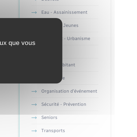
Eau - Assainissement
Enfants – Jeunes
Logement - Urbanisme
ceux que vous
Loisirs
Nouvel habitant
Numérique
Organisation d’événement
Sécurité - Prévention
Seniors
Transports