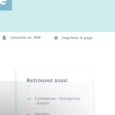
Jeunesse
Parrainage civil
Plan interactif
Logement - Urbanisme
La Communauté de communes
Convertir en .PDF
Imprimer la page
Numérique
Seniors
Retrouvez aussi
Commerces - Entreprises
- Emploi
Déchets