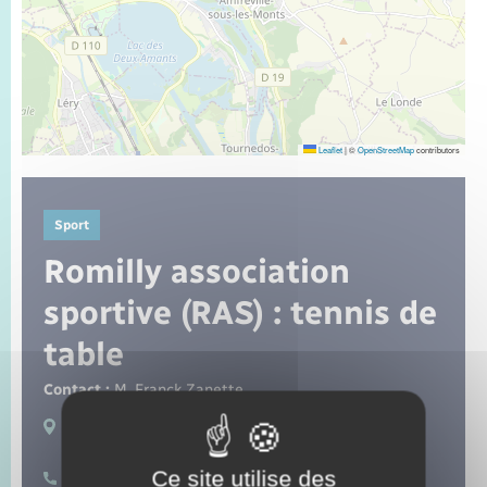
Seniors
Transports
Voirie et espace public
Leaflet
|
©
OpenStreetMap
contributors
Sport
Romilly association
sportive (RAS) : tennis de
table
Contact :
M. Franck Zanette
Lieux de pratique :
Romilly-sur-Andelle
Ce site utilise des
06 84 70 63 32