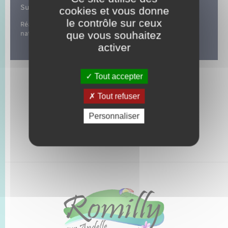
Suivez-nous sur :
cookies et vous donne
le contrôle sur ceux
Réalisation de projets et d’activités ludiques en pleine
que vous souhaitez
nature pour les jeunes et les enfants.
activer
Tout accepter
Tout refuser
Personnaliser