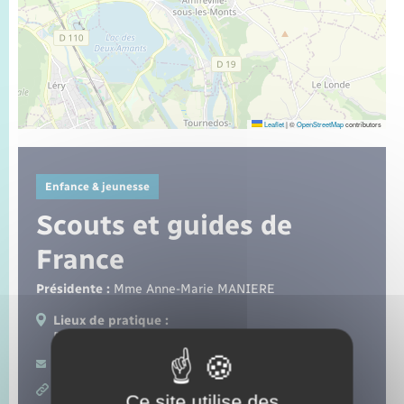
Seniors
Transports
Voirie et espace public
Leaflet
|
©
OpenStreetMap
contributors
Enfance & jeunesse
Scouts et guides de
France
Présidente :
Mme Anne-Marie MANIERE
Lieux de pratique :
Romilly-sur-Andelle
Contacter par mail
https://sites.sgdf.fr/
Ce site utilise des