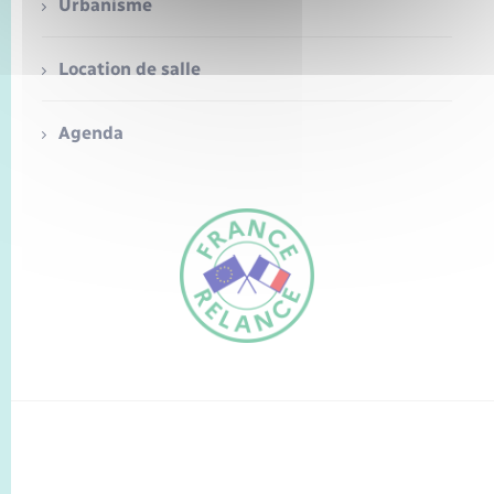
Seniors
Urbanisme
Transports
Location de salle
Voirie et espace public
Agenda
FR
EN
Traduction du
DE
site automatisée