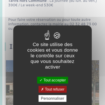
Tarifs hors Commune
: La journée (du lun. au ven.)
390€ / Le week-end 530€
Pour faire votre réservation ou pour toute autre
information, contactez la mairie au 02 32 48 73 00
ou par mail
mairie@romilly-sur-andelle.fr
Ce site utilise des
Images de la salle
cookies et vous donne
le contrôle sur ceux
que vous souhaitez
activer
Tout accepter
Tout refuser
Personnaliser