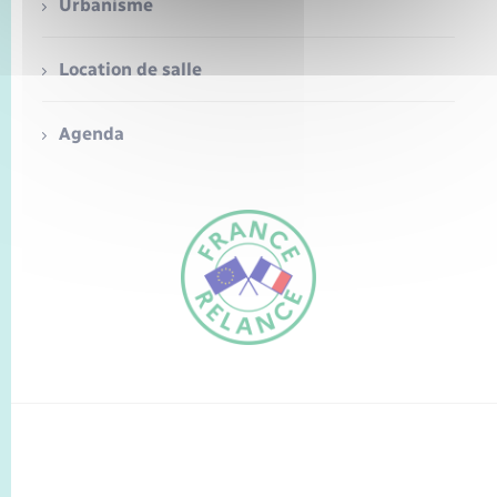
Seniors
Urbanisme
Transports
Location de salle
Voirie et espace public
Agenda
FR
EN
Traduction du
DE
site automatisée