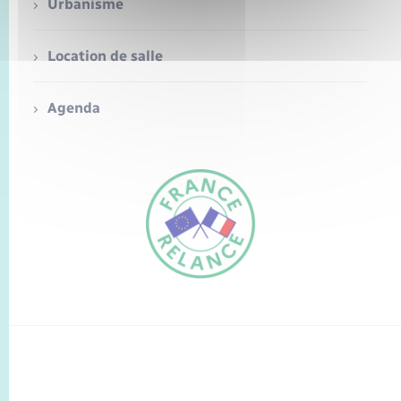
Seniors
Urbanisme
Transports
Location de salle
Voirie et espace public
Agenda
FR
EN
Traduction du
DE
site automatisée