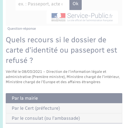
Enfants – Jeunes
Sentier du Patrimoine
Travaux - Autorisation d’occupation de l’espace
public
Périscolaire et centres de loisir
Transports scolaires
Mariage – PACS
Compétences
Tourisme
Etat-civil - Papiers - Citoyenneté
Jeunesse
Parrainage civil
Plan interactif
Question-réponse
Logement - Urbanisme
Quels recours si le dossier de
Recensement
Présentation de la commune
carte d'identité ou passeport est
Loisirs
refusé ?
Publications
Nouvel habitant
Vérifié le 08/03/2021 – Direction de l'information légale et
La Communauté de communes
administrative (Première ministre), Ministère chargé de l'intérieur,
Numérique
Ministère chargé de l'Europe et des affaires étrangères
Organisation d’événement
Par la mairie
Par le Cert (préfecture)
Sécurité - Prévention
Par le consulat (ou l'ambassade)