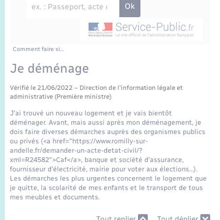
Enfants – Jeunes
Sentier du Patrimoine
Travaux - Autorisation d’occupation de l’espace
public
Périscolaire et centres de loisir
Transports scolaires
Mariage – PACS
Compétences
Tourisme
Etat-civil - Papiers - Citoyenneté
Jeunesse
Parrainage civil
Plan interactif
Comment faire si…
Logement - Urbanisme
Je déménage
Recensement
Présentation de la commune
Loisirs
Vérifié le 21/06/2022 – Direction de l'information légale et
administrative (Première ministre)
Publications
Nouvel habitant
J'ai trouvé un nouveau logement et je vais bientôt
déménager. Avant, mais aussi après mon déménagement, je
La Communauté de communes
dois faire diverses démarches auprès des organismes publics
Numérique
ou privés (<a href="https://www.romilly-sur-
andelle.fr/demander-un-acte-detat-civil/?
xml=R24582">Caf</a>, banque et société d'assurance,
Organisation d’événement
fournisseur d'électricité, mairie pour voter aux élections…).
Les démarches les plus urgentes concernent le logement que
je quitte, la scolarité de mes enfants et le transport de tous
Sécurité - Prévention
mes meubles et documents.
Tout replier
Tout déplier