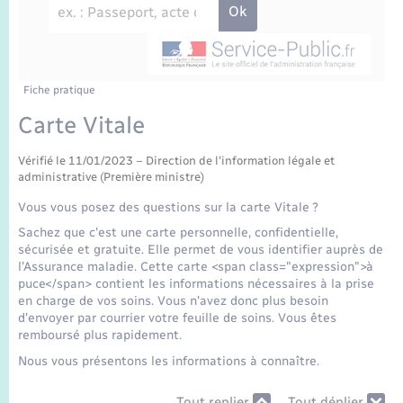
Enfants – Jeunes
Sentier du Patrimoine
Travaux - Autorisation d’occupation de l’espace
public
Périscolaire et centres de loisir
Transports scolaires
Mariage – PACS
Compétences
Tourisme
Etat-civil - Papiers - Citoyenneté
Jeunesse
Parrainage civil
Plan interactif
Fiche pratique
Logement - Urbanisme
Carte Vitale
Recensement
Présentation de la commune
Loisirs
Vérifié le 11/01/2023 – Direction de l'information légale et
administrative (Première ministre)
Publications
Nouvel habitant
Vous vous posez des questions sur la carte Vitale ?
Sachez que c'est une carte personnelle, confidentielle,
La Communauté de communes
sécurisée et gratuite. Elle permet de vous identifier auprès de
Numérique
l'Assurance maladie. Cette carte <span class="expression">à
puce</span> contient les informations nécessaires à la prise
en charge de vos soins. Vous n'avez donc plus besoin
Organisation d’événement
d'envoyer par courrier votre feuille de soins. Vous êtes
remboursé plus rapidement.
Sécurité - Prévention
Nous vous présentons les informations à connaître.
Tout replier
Tout déplier