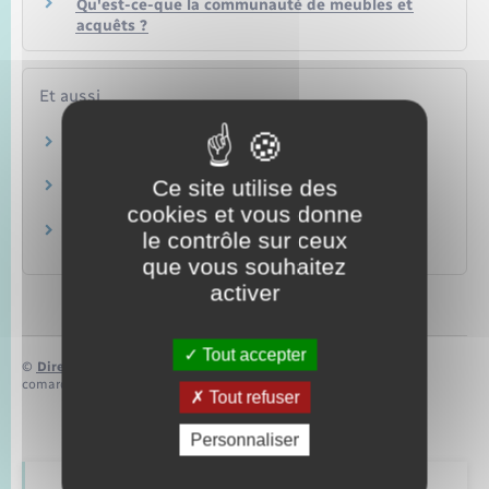
Qu'est-ce-que la communauté de meubles et
acquêts ?
Et aussi
Pacte civil de solidarité (Pacs)
Famille – Scolarité
Ce site utilise des
Union libre
Famille – Scolarité
cookies et vous donne
Divorce, séparation de corps
le contrôle sur ceux
Famille – Scolarité
que vous souhaitez
activer
Tout accepter
©
Direction de l’information légale et administrative
comarquage developpé par
baseo.io
Tout refuser
Personnaliser