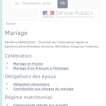
Enfants – Jeunes
Sentier du Patrimoine
Travaux - Autorisation d’occupation de l’espace
public
Périscolaire et centres de loisir
Transports scolaires
Mariage – PACS
Compétences
Tourisme
Etat-civil - Papiers - Citoyenneté
Jeunesse
Parrainage civil
Plan interactif
Dossier
Logement - Urbanisme
Mariage
Recensement
Présentation de la commune
Loisirs
Vérifié le 08/06/2023 – Direction de l'information légale et
administrative (Première ministre), Ministère chargé de l'intérieur
Publications
Nouvel habitant
Célébration
La Communauté de communes
Mariage en France
Numérique
Mariage d'un Français à l'étranger
Obligations des époux
Organisation d’événement
Obligation alimentaire
Contribution aux charges du mariage
Sécurité - Prévention
Régime matrimonial
Communauté réduite aux acquêts