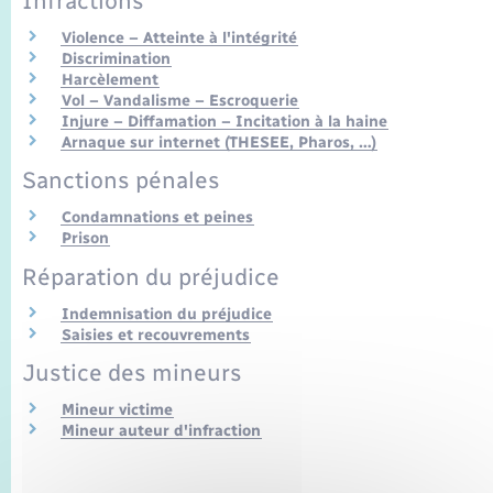
Infractions
Seniors
Violence – Atteinte à l'intégrité
Discrimination
Transports
Harcèlement
Vol – Vandalisme – Escroquerie
Injure – Diffamation – Incitation à la haine
Voirie et espace public
Arnaque sur internet (THESEE, Pharos, …)
Sanctions pénales
Condamnations et peines
Prison
Réparation du préjudice
Indemnisation du préjudice
Saisies et recouvrements
Justice des mineurs
Mineur victime
Mineur auteur d'infraction