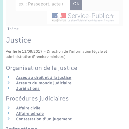
Enfants – Jeunes
Sentier du Patrimoine
Travaux - Autorisation d’occupation de l’espace
public
Périscolaire et centres de loisir
Transports scolaires
Mariage – PACS
Compétences
Tourisme
Etat-civil - Papiers - Citoyenneté
Jeunesse
Parrainage civil
Plan interactif
Thème
Logement - Urbanisme
Justice
Recensement
Présentation de la commune
Loisirs
Vérifié le 13/09/2017 – Direction de l'information légale et
administrative (Première ministre)
Publications
Nouvel habitant
Organisation de la justice
La Communauté de communes
Accès au droit et à la justice
Numérique
Acteurs du monde judiciaire
Juridictions
Organisation d’événement
Procédures judiciaires
Affaire civile
Sécurité - Prévention
Affaire pénale
Contestation d'un jugement