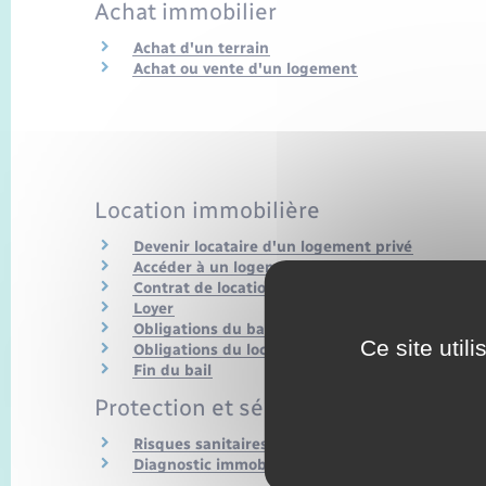
Achat immobilier
Achat d'un terrain
Achat ou vente d'un logement
Location immobilière
Devenir locataire d'un logement privé
Accéder à un logement social
Contrat de location (bail)
Loyer
Obligations du bailleur
Ce site util
Obligations du locataire
Fin du bail
Protection et sécurité de l'habitat
Risques sanitaires et sécurité du logement
Diagnostic immobilier