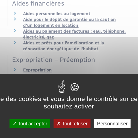
Aides financières
Aides personnelles au logement
Aide pour le dépôt de garantie ou la caution
d'un logement en location
Aides au paiement des factures : eau, téléphone,
électricité, gaz
Aides et prêts pour l'amélioration et la
rénovation énergétique de l'habitat
Expropriation – Préemption
Expropriation
Droit de préemption urbain (DPU)
ise des cookies et vous donne le contrôle sur 
souhaitez activer
Urbanisme
Tout accepter
Tout refuser
Personnaliser
Autorisation d'urbanisme
Travaux