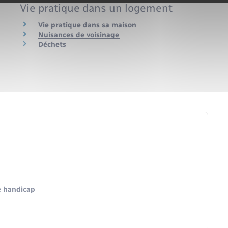
Vie pratique dans un logement
Vie pratique dans sa maison
Nuisances de voisinage
Déchets
e handicap