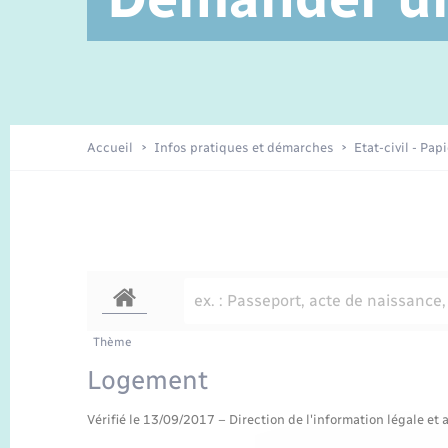
Service à domicile
Location de 2 roues
Petite enfance
Etat civil
Conseil municipal
Sentier du Patrimoine
Travaux - Autorisation d’occupation
Enfants – Jeunes
de l’espace public
Recensement
Présentation de la commune
Accueil
Infos pratiques et démarches
Etat-civil - Pap
Loisirs
Organisation d’événement
Transports
Thème
Logement
Vérifié le 13/09/2017 – Direction de l'information légale et 