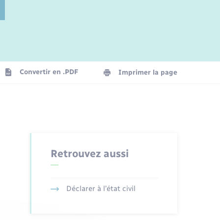
Jeunesse
Parrainage civil
Plan interactif
Logement - Urbanisme
La Communauté de communes
Convertir en .PDF
Imprimer la page
Numérique
Seniors
Retrouvez aussi
Déclarer à l’état civil