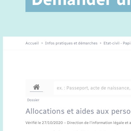
Service à domicile
Location de 2 roues
Petite enfance
Etat civil
Conseil municipal
Sentier du Patrimoine
Travaux - Autorisation d’occupation
Enfants – Jeunes
de l’espace public
Recensement
Présentation de la commune
Accueil
Infos pratiques et démarches
Etat-civil - Pap
Loisirs
Organisation d’événement
Transports
Dossier
Allocations et aides aux pers
Vérifié le 27/10/2020 – Direction de l'information légale et 