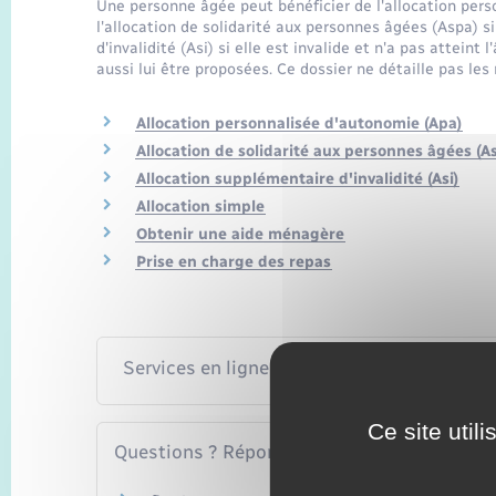
Une personne âgée peut bénéficier de l'allocation per
l'allocation de solidarité aux personnes âgées (Aspa) si
d'invalidité (Asi) si elle est invalide et n'a pas atteint
aussi lui être proposées. Ce dossier ne détaille pas le
Allocation personnalisée d'autonomie (Apa)
Allocation de solidarité aux personnes âgées (A
Allocation supplémentaire d'invalidité (Asi)
Allocation simple
Obtenir une aide ménagère
Prise en charge des repas
Services en ligne et formulaires
Ce site util
Questions ? Réponses !