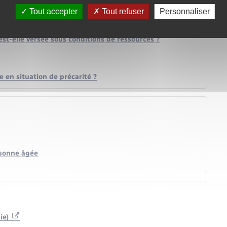
sse ?
Tout accepter
Tout refuser
Personnaliser
lle Aggir ?
arge ?
est-elle versée sous conditions de ressources ?
 en situation de précarité ?
rsonne âgée
ie)