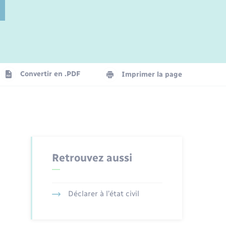
Jeunesse
Parrainage civil
Plan interactif
Logement - Urbanisme
La Communauté de communes
Convertir en .PDF
Imprimer la page
Numérique
Seniors
Retrouvez aussi
Déclarer à l’état civil