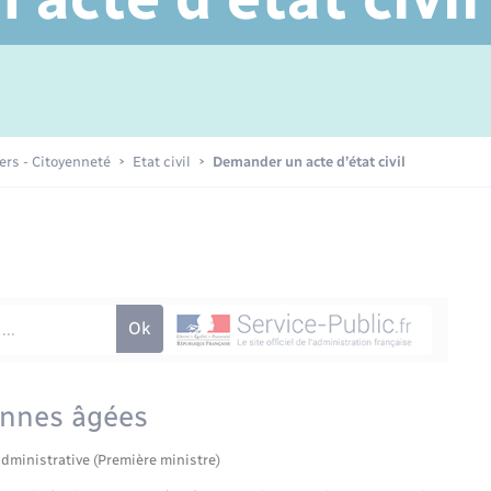
Transports scolaires
Périscolaire et centres de loisir
Mariage – PACS
Compétences
Tourisme
Etat-civil - Papiers -
Citoyenneté
Publications
iers - Citoyenneté
Etat civil
Demander un acte d’état civil
Nouvel habitant
Sécurité - Prévention
Voirie et espace public
onnes âgées
administrative (Première ministre)