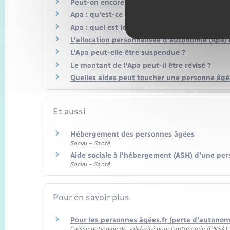
Peut-on encore bénéficier du minimum vieille
Apa : qu'est-ce que le Gir 1, 2, 3 ou 4 de la gri
Apa : quel est le montant de votre reste à ch
L'allocation personnalisée d'autonomie (Apa) 
L'Apa peut-elle être suspendue ?
Le montant de l'Apa peut-il être révisé ?
Quelles aides peut toucher une personne âgée
Et aussi
Hébergement des personnes âgées
Social – Santé
Aide sociale à l'hébergement (ASH) d'une pe
Social – Santé
Pour en savoir plus
Pour les personnes âgées.fr (perte d'autonom
Caisse nationale de solidarité pour l'autonomie (CNSA)