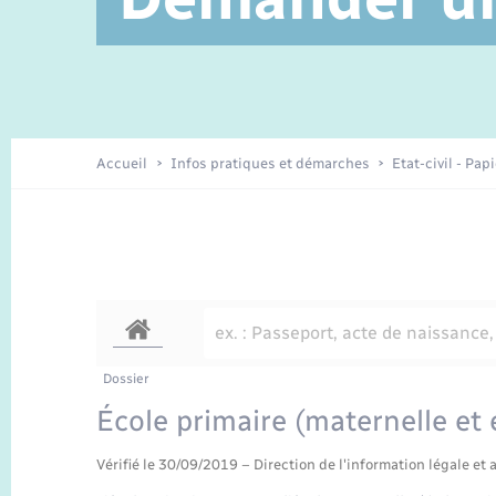
Service à domicile
Location de 2 roues
Petite enfance
Etat civil
Conseil municipal
Sentier du Patrimoine
Travaux - Autorisation d’occupation
Enfants – Jeunes
de l’espace public
Recensement
Présentation de la commune
Accueil
Infos pratiques et démarches
Etat-civil - Pap
Loisirs
Organisation d’événement
Transports
Dossier
École primaire (maternelle et
Vérifié le 30/09/2019 – Direction de l'information légale et 