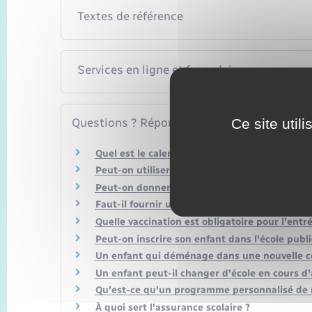
Textes de référence
Services en ligne et formulaires
Questions ? Réponses !
Ce site util
Quel est le calendrier des vacances scolaires
Peut-on utiliser son téléphone portable à l'éc
Peut-on donner à un élève du primaire des dev
Faut-il fournir un certificat médical à l'école
Quelle vaccination est obligatoire pour l'entré
Peut-on inscrire son enfant dans l'école pu
Un enfant qui déménage dans une nouvelle c
Un enfant peut-il changer d'école en cours d
Qu'est-ce qu'un programme personnalisé de r
À quoi sert l'assurance scolaire ?