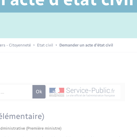
Transports scolaires
Périscolaire et centres de loisir
Mariage – PACS
Compétences
Tourisme
Etat-civil - Papiers -
Citoyenneté
Publications
iers - Citoyenneté
Etat civil
Demander un acte d’état civil
Nouvel habitant
Sécurité - Prévention
Voirie et espace public
 élémentaire)
administrative (Première ministre)