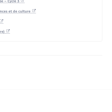
e – Cycle 3
nces et de culture
ure)