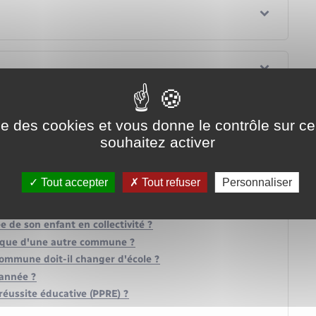
ise des cookies et vous donne le contrôle sur 
souhaitez activer
 2023-2024, 2024-2025, 2025-2026 ?
ole primaire ?
Tout accepter
Tout refuser
Personnaliser
oirs à faire à la maison ?
 si votre enfant est malade ?
e de son enfant en collectivité ?
blique d'une autre commune ?
ommune doit-il changer d'école ?
'année ?
éussite éducative (PPRE) ?