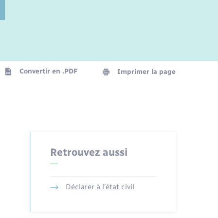
Jeunesse
Parrainage civil
Plan interactif
Logement - Urbanisme
La Communauté de communes
Convertir en .PDF
Imprimer la page
Numérique
Seniors
Retrouvez aussi
Déclarer à l’état civil