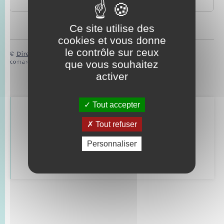
Office français de la biodiversité (OFB)
Ce site utilise des
cookies et vous donne
le contrôle sur ceux
©
Direction de l’information légale et administrative
comarquage developpé par
baseo.io
que vous souhaitez
activer
Tout accepter
Retrouvez aussi
Tout refuser
Personnaliser
Déclarer à l’état civil