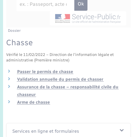
Enfants – Jeunes
Sentier du Patrimoine
Travaux - Autorisation d’occupation de l’espace
public
Périscolaire et centres de loisir
Transports scolaires
Mariage – PACS
Compétences
Tourisme
Etat-civil - Papiers - Citoyenneté
Jeunesse
Parrainage civil
Plan interactif
Dossier
Logement - Urbanisme
Chasse
Recensement
Présentation de la commune
Loisirs
Vérifié le 11/02/2022 – Direction de l'information légale et
administrative (Première ministre)
Publications
Nouvel habitant
Passer le permis de chasse
Validation annuelle du permis de chasser
La Communauté de communes
Numérique
Assurance de la chasse – responsabilité civile du
chasseur
Arme de chasse
Organisation d’événement
Sécurité - Prévention
Services en ligne et formulaires