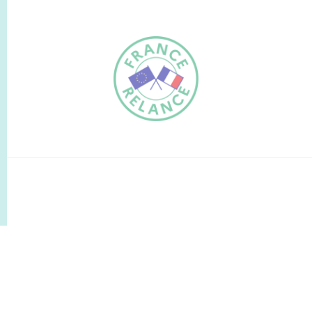
FR
EN
Traduction du
DE
site automatisée