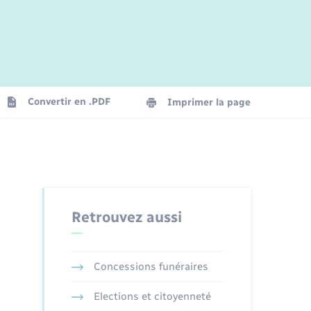
Jeunesse
Parrainage civil
Plan interactif
Logement - Urbanisme
La Communauté de communes
Convertir en .PDF
Imprimer la page
Numérique
Seniors
Retrouvez aussi
Concessions funéraires
Elections et citoyenneté