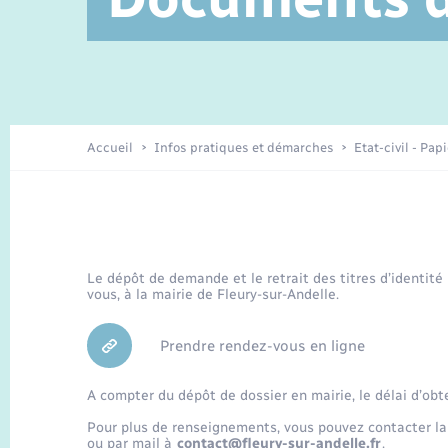
Service à domicile
Location de 2 roues
Petite enfance
Etat civil
Conseil municipal
Sentier du Patrimoine
Travaux - Autorisation d’occupation
Enfants – Jeunes
de l’espace public
Recensement
Présentation de la commune
Accueil
Infos pratiques et démarches
Etat-civil - Pap
Loisirs
Organisation d’événement
Le dépôt de demande et le retrait des titres d’identité
vous, à la mairie de Fleury-sur-Andelle.
Transports
Prendre rendez-vous en ligne
A compter du dépôt de dossier en mairie, le délai d’obt
Pour plus de renseignements, vous pouvez contacter la
ou par mail à
contact@fleury-sur-andelle.fr
.