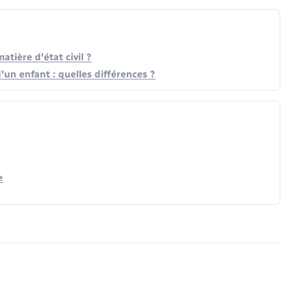
tière d'état civil ?
un enfant : quelles différences ?
e