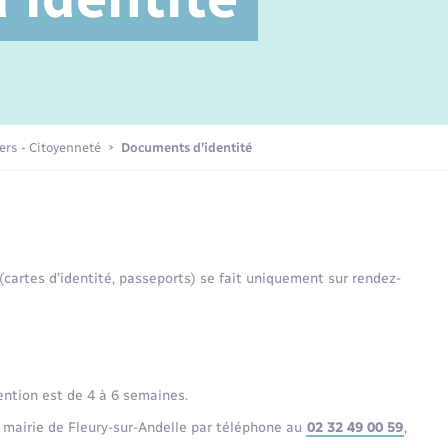
Transports scolaires
Périscolaire et centres de loisir
Mariage – PACS
Compétences
Tourisme
Etat-civil - Papiers -
Citoyenneté
Publications
iers - Citoyenneté
Documents d’identité
Nouvel habitant
Sécurité - Prévention
 (cartes d’identité, passeports) se fait uniquement sur rendez-
Voirie et espace public
ention est de 4 à 6 semaines.
 mairie de Fleury-sur-Andelle par téléphone au
02 32 49 00 59
,