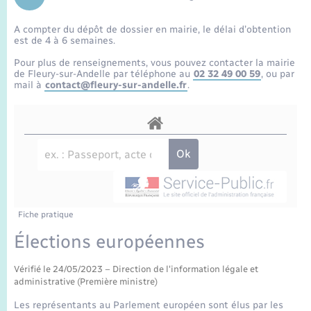
Enfants – Jeunes
Sentier du Patrimoine
Travaux - Autorisation d’occupation de l’espace
public
A compter du dépôt de dossier en mairie, le délai d’obtention
Périscolaire et centres de loisir
Transports scolaires
Mariage – PACS
Compétences
Tourisme
Etat-civil - Papiers - Citoyenneté
est de 4 à 6 semaines.
Pour plus de renseignements, vous pouvez contacter la mairie
Jeunesse
Parrainage civil
Plan interactif
de Fleury-sur-Andelle par téléphone au
02 32 49 00 59
, ou par
Logement - Urbanisme
mail à
contact@fleury-sur-andelle.fr
.
Recensement
Présentation de la commune
Loisirs
Publications
Nouvel habitant
La Communauté de communes
Numérique
Fiche pratique
Organisation d’événement
Élections européennes
Vérifié le 24/05/2023 – Direction de l'information légale et
Sécurité - Prévention
administrative (Première ministre)
Les représentants au Parlement européen sont élus par les