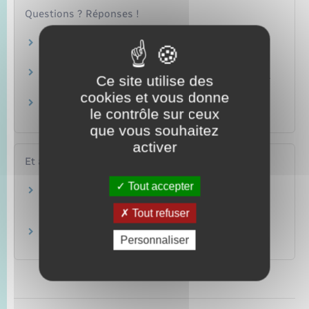
Questions ? Réponses !
Qu'est-ce qu'une cérémonie de citoyenneté et
de remise des cartes électorales ?
Quelles sont les dates des prochaines élections
Ce site utilise des
?
cookies et vous donne
Peut-on voter sans avoir signalé son
le contrôle sur ceux
déménagement ?
que vous souhaitez
activer
Et aussi
Tout accepter
Élections : papiers d'identité à présenter pour
voter
Tout refuser
Papiers – Citoyenneté – Élections
Carte électorale
Personnaliser
Papiers – Citoyenneté – Élections