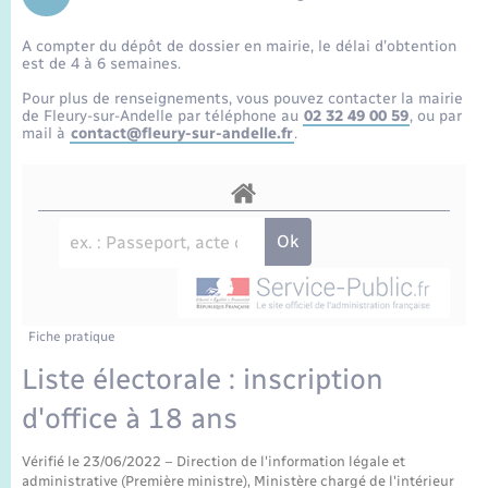
Enfants – Jeunes
Sentier du Patrimoine
Travaux - Autorisation d’occupation de l’espace
public
A compter du dépôt de dossier en mairie, le délai d’obtention
Périscolaire et centres de loisir
Transports scolaires
Mariage – PACS
Compétences
Tourisme
Etat-civil - Papiers - Citoyenneté
est de 4 à 6 semaines.
Pour plus de renseignements, vous pouvez contacter la mairie
Jeunesse
Parrainage civil
Plan interactif
de Fleury-sur-Andelle par téléphone au
02 32 49 00 59
, ou par
Logement - Urbanisme
mail à
contact@fleury-sur-andelle.fr
.
Recensement
Présentation de la commune
Loisirs
Publications
Nouvel habitant
La Communauté de communes
Numérique
Fiche pratique
Organisation d’événement
Liste électorale : inscription
d'office à 18 ans
Sécurité - Prévention
Vérifié le 23/06/2022 – Direction de l'information légale et
administrative (Première ministre), Ministère chargé de l'intérieur