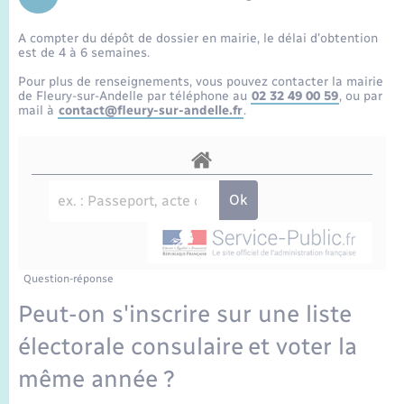
Enfants – Jeunes
Sentier du Patrimoine
Travaux - Autorisation d’occupation de l’espace
public
A compter du dépôt de dossier en mairie, le délai d’obtention
Périscolaire et centres de loisir
Transports scolaires
Mariage – PACS
Compétences
Tourisme
Etat-civil - Papiers - Citoyenneté
est de 4 à 6 semaines.
Pour plus de renseignements, vous pouvez contacter la mairie
Jeunesse
Parrainage civil
Plan interactif
de Fleury-sur-Andelle par téléphone au
02 32 49 00 59
, ou par
Logement - Urbanisme
mail à
contact@fleury-sur-andelle.fr
.
Recensement
Présentation de la commune
Loisirs
Publications
Nouvel habitant
La Communauté de communes
Numérique
Question-réponse
Organisation d’événement
Peut-on s'inscrire sur une liste
électorale consulaire et voter la
Sécurité - Prévention
même année ?