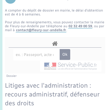
Enfants – Jeunes
Sentier du Patrimoine
Travaux - Autorisation d’occupation de l’espace
public
A compter du dépôt de dossier en mairie, le délai d’obtention
Périscolaire et centres de loisir
Transports scolaires
Mariage – PACS
Compétences
Tourisme
Etat-civil - Papiers - Citoyenneté
est de 4 à 6 semaines.
Pour plus de renseignements, vous pouvez contacter la mairie
Jeunesse
Parrainage civil
Plan interactif
de Fleury-sur-Andelle par téléphone au
02 32 49 00 59
, ou par
Logement - Urbanisme
mail à
contact@fleury-sur-andelle.fr
.
Recensement
Présentation de la commune
Loisirs
Publications
Nouvel habitant
La Communauté de communes
Numérique
Dossier
Organisation d’événement
Litiges avec l'administration :
recours administratif, défenseur
Sécurité - Prévention
des droits