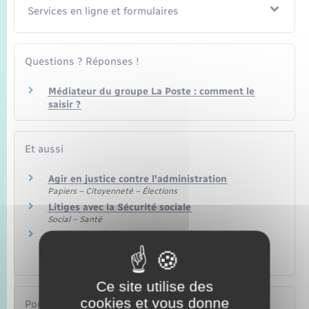
Services en ligne et formulaires
Questions ? Réponses !
Médiateur du groupe La Poste : comment le
saisir ?
Et aussi
Agir en justice contre l'administration
Papiers – Citoyenneté – Élections
Litiges avec la Sécurité sociale
Social – Santé
Saisir l'administration fiscale (difficultés de
paiement, réclamation…)
Argent – Impôts – Consommation
Ce site utilise des
cookies et vous donne
Pour en savoir plus