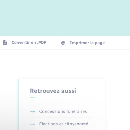
Jeunesse
Parrainage civil
Plan interactif
Logement - Urbanisme
La Communauté de communes
Convertir en .PDF
Imprimer la page
Numérique
Seniors
Retrouvez aussi
Concessions funéraires
Elections et citoyenneté