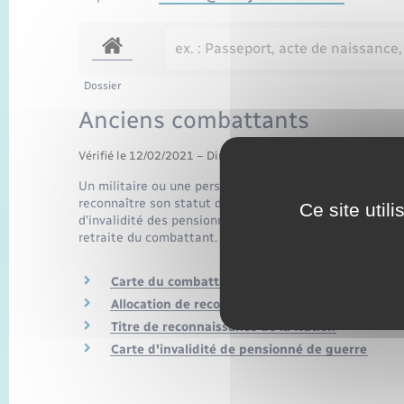
Dossier
Anciens combattants
Vérifié le 12/02/2021 – Direction de l'information légale et 
Un militaire ou une personne civile qui a pris part à un
reconnaître son statut d'ancien combattant. la carte de
Ce site util
d'invalidité des pensionnés de guerre ouvrent droit à
retraite du combattant.
Carte du combattant
Allocation de reconnaissance du combattant (a
Titre de reconnaissance de la Nation
Carte d'invalidité de pensionné de guerre