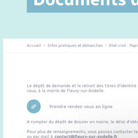
Service à domicile
Location de 2 roues
Petite enfance
Etat civil
Conseil municipal
Sentier du Patrimoine
Travaux - Autorisation d’occupation
Enfants – Jeunes
de l’espace public
Recensement
Présentation de la commune
Accueil
Infos pratiques et démarches
Etat-civil - Pap
Loisirs
Organisation d’événement
Le dépôt de demande et le retrait des titres d’identité
vous, à la mairie de Fleury-sur-Andelle.
Transports
Prendre rendez-vous en ligne
A compter du dépôt de dossier en mairie, le délai d’obt
Pour plus de renseignements, vous pouvez contacter la
ou par mail à
contact@fleury-sur-andelle.fr
.