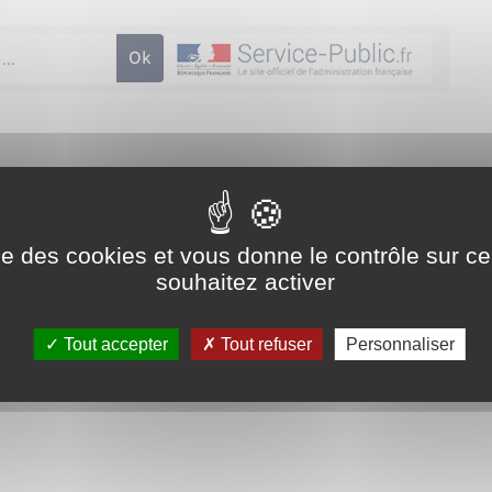
administrative (Première ministre)
 conflit dans lequel la France est ou était engagée peut faire
 combattant, le titre de reconnaissance de la Nation, la carte
ise des cookies et vous donne le contrôle sur 
 certains avantages, comme par exemple le versement de la
souhaitez activer
Tout accepter
Tout refuser
Personnaliser
nciennement retraite du combattant)