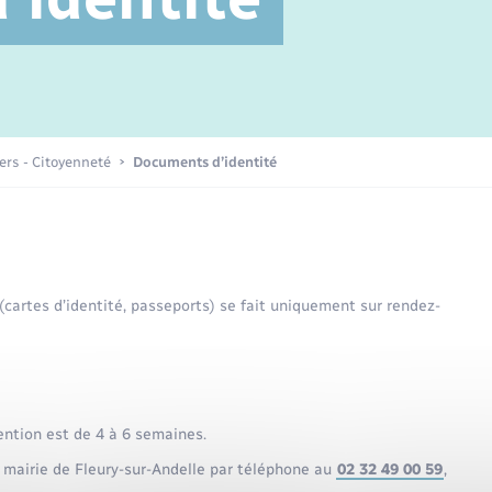
Transports scolaires
Périscolaire et centres de loisir
Mariage – PACS
Compétences
Tourisme
Etat-civil - Papiers -
Citoyenneté
Publications
iers - Citoyenneté
Documents d’identité
Nouvel habitant
Sécurité - Prévention
 (cartes d’identité, passeports) se fait uniquement sur rendez-
Voirie et espace public
ention est de 4 à 6 semaines.
 mairie de Fleury-sur-Andelle par téléphone au
02 32 49 00 59
,