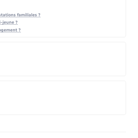
tations familiales ?
i-jeune ?
logement ?