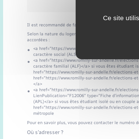
Caisse nationale des 
Ce site util
Il est recommandé de faire votre demande d'aide au lo
Selon la nature du logement et selon votre situation f
accordées :
<a href="https://www.romilly-sur-andelle.fr/electio
caractère social (ALS)</a> si vous êtes étudiant is
<a href="https://www.romilly-sur-andelle.fr/electi
caractère familial (ALF)</a> si vous êtes étudiant i
href="https://www.romilly-sur-andelle.fr/elections
href="https://www.romilly-sur-andelle.fr/elections
</a>
<a href="https://www.romilly-sur-andelle.fr/electi
LienPublication="F12006" type="Fiche d'information
(APL)</a> si vous êtes étudiant isolé ou en couple 
href="https://www.romilly-sur-andelle.fr/election
métropole
Pour en savoir plus, vous pouvez contacter le numéro d
Où s’adresser ?