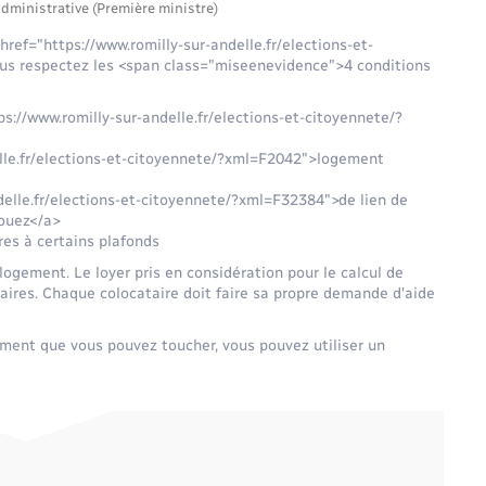
administrative (Première ministre)
href="https://www.romilly-sur-andelle.fr/elections-et-
us respectez les <span class="miseenevidence">4 conditions
s://www.romilly-sur-andelle.fr/elections-et-citoyennete/?
elle.fr/elections-et-citoyennete/?xml=F2042">logement
delle.fr/elections-et-citoyennete/?xml=F32384">de lien de
louez</a>
res à certains plafonds
ogement. Le loyer pris en considération pour le calcul de
taires. Chaque colocataire doit faire sa propre demande d'aide
ement que vous pouvez toucher, vous pouvez utiliser un