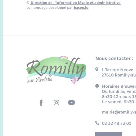
©
Direction de l’information légale et administrative
comarquage developpé par
baseo.io
Nous contacter :
1 Ter rue Neuve
27610 Romilly-su
Horaires d'ouver
Du lundi au vend
8h30-12h puis 1
Le samedi 9h30
mairie@romilly-s
02 32 48 73 00