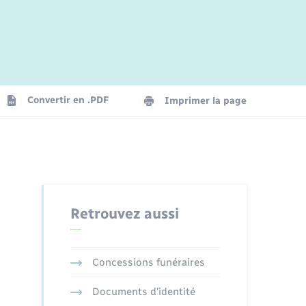
Jeunesse
Parrainage civil
Plan interactif
Logement - Urbanisme
La Communauté de communes
Convertir en .PDF
Imprimer la page
Numérique
Seniors
Retrouvez aussi
Concessions funéraires
Documents d’identité