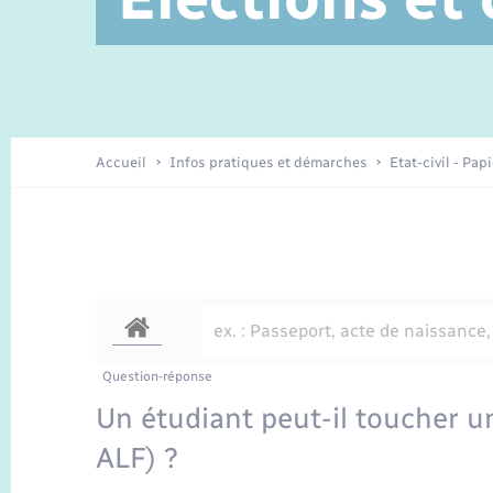
Service à domicile
Location de 2 roues
Petite enfance
Etat civil
Conseil municipal
Sentier du Patrimoine
Travaux - Autorisation d’occupation
Enfants – Jeunes
de l’espace public
Recensement
Présentation de la commune
Accueil
Infos pratiques et démarches
Etat-civil - Pap
Loisirs
Organisation d’événement
Transports
Question-réponse
Un étudiant peut-il toucher u
ALF) ?