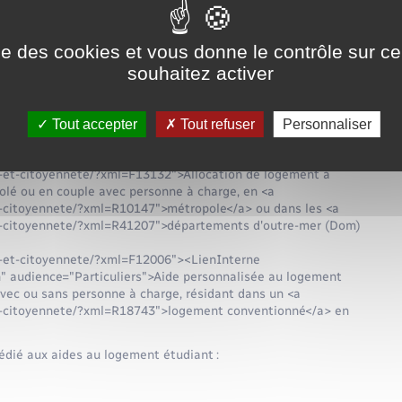
allocations familiales (Cnaf)
ise des cookies et vous donne le contrôle sur 
souhaitez activer
gement dès votre entrée dans lieux dans le logement.
amiliale, 3 types d'aides au logement peuvent vous être
Tout accepter
Tout refuser
Personnaliser
ns-et-citoyennete/?xml=F1280">Allocation de logement à
olé ou en couple, sans personne à charge
ons-et-citoyennete/?xml=F13132">Allocation de logement à
solé ou en couple avec personne à charge, en <a
-et-citoyennete/?xml=R10147">métropole</a> ou dans les <a
-et-citoyennete/?xml=R41207">départements d'outre-mer (Dom)
ons-et-citoyennete/?xml=F12006"><LienInterne
" audience="Particuliers">Aide personnalisée au logement
avec ou sans personne à charge, résidant dans un <a
s-et-citoyennete/?xml=R18743">logement conventionné</a> en
édié aux aides au logement étudiant :