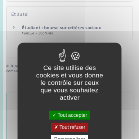
Et aussi
Étudiant : bourse sur critères sociaux
Famille – Scolarité
Ce site utilise des
©
Direction de l’information légale et administrative
comarquage developpé par
baseo.io
cookies et vous donne
le contrôle sur ceux
que vous souhaitez
activer
Retrouvez aussi
Tout accepter
Tout refuser
Concessions funéraires