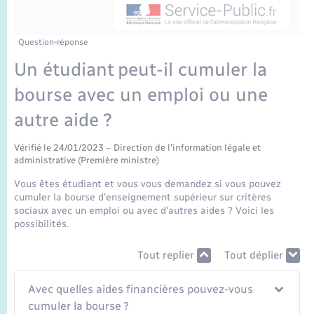
Enfants – Jeunes
Sentier du Patrimoine
Travaux - Autorisation d’occupation de l’espace
public
Périscolaire et centres de loisir
Transports scolaires
Mariage – PACS
Compétences
Tourisme
Etat-civil - Papiers - Citoyenneté
Question-réponse
Un étudiant peut-il cumuler la
Jeunesse
Parrainage civil
Plan interactif
Logement - Urbanisme
bourse avec un emploi ou une
Recensement
Présentation de la commune
autre aide ?
Loisirs
Publications
Vérifié le 24/01/2023 – Direction de l'information légale et
Nouvel habitant
administrative (Première ministre)
La Communauté de communes
Vous êtes étudiant et vous vous demandez si vous pouvez
Numérique
cumuler la bourse d'enseignement supérieur sur critères
sociaux avec un emploi ou avec d'autres aides ? Voici les
possibilités.
Organisation d’événement
Tout replier
Tout déplier
Sécurité - Prévention
Avec quelles aides financières pouvez-vous
cumuler la bourse ?