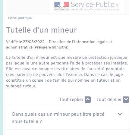
Enfants – Jeunes
Sentier du Patrimoine
Travaux - Autorisation d’occupation de l’espace
public
Périscolaire et centres de loisir
Transports scolaires
Mariage – PACS
Compétences
Tourisme
Etat-civil - Papiers - Citoyenneté
Fiche pratique
Tutelle d'un mineur
Jeunesse
Parrainage civil
Plan interactif
Logement - Urbanisme
Vérifié le 23/08/2022 – Direction de l'information légale et
Recensement
Présentation de la commune
administrative (Première ministre)
Loisirs
La tutelle d'un mineur est une mesure de protection juridique
Publications
par laquelle une autre personne l'aide à protéger ses intérêts.
Nouvel habitant
Elle est ouverte lorsque les titulaires de l'autorité parentale
(ses parents) ne peuvent plus l'exercer. Dans ce cas, le juge
La Communauté de communes
constitue un conseil de famille qui nomme un tuteur et un
Numérique
subrogé tuteur.
Tout replier
Tout déplier
Organisation d’événement
Dans quels cas un mineur peut être placé
Sécurité - Prévention
sous tutelle ?