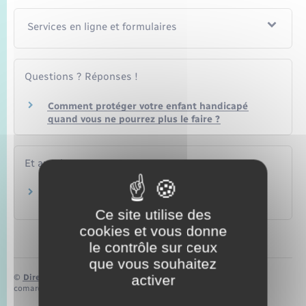
Services en ligne et formulaires
Questions ? Réponses !
Comment protéger votre enfant handicapé
quand vous ne pourrez plus le faire ?
Et aussi
Protection juridique (tutelle, curatelle…)
Famille – Scolarité
Ce site utilise des
cookies et vous donne
le contrôle sur ceux
que vous souhaitez
activer
©
Direction de l’information légale et administrative
comarquage developpé par
baseo.io