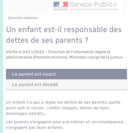
Enfants – Jeunes
Sentier du Patrimoine
Travaux - Autorisation d’occupation de l’espace
public
Périscolaire et centres de loisir
Transports scolaires
Mariage – PACS
Compétences
Tourisme
Etat-civil - Papiers - Citoyenneté
Question-réponse
Un enfant est-il responsable des
Jeunesse
Parrainage civil
Plan interactif
Logement - Urbanisme
dettes de ses parents ?
Recensement
Présentation de la commune
Loisirs
Vérifié le 24/11/2022 – Direction de l'information légale et
administrative (Première ministre), Ministère chargé de la justice
Publications
Nouvel habitant
Le parent est vivant
La Communauté de communes
Numérique
Le parent est décédé
Organisation d’événement
Un enfant n'a pas à régler les dettes de ses parents, quelle
qu'en soit la nature : crédits impayés, dettes de loyer,
dommages-intérêts…
Sécurité - Prévention
Les parents s'engagent pour eux-mêmes et, en conséquence,
n'engagent pas leurs enfants.