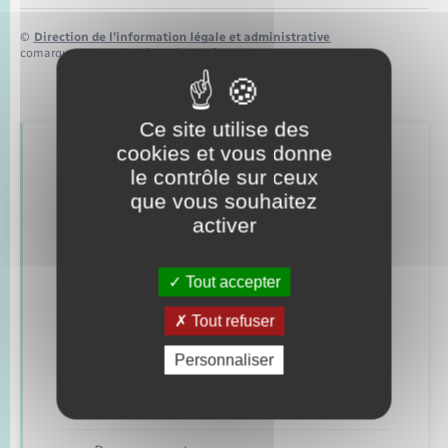
©
Direction de l’information légale et administrative
comarquage developpé par
baseo.io
Ce site utilise des
cookies et vous donne
Retrouvez aussi
le contrôle sur ceux
que vous souhaitez
activer
Concessions funéraires
Documents d’identité
Tout accepter
Tout refuser
Etat civil
Personnaliser
Mariage – PACS
Parrainage civil