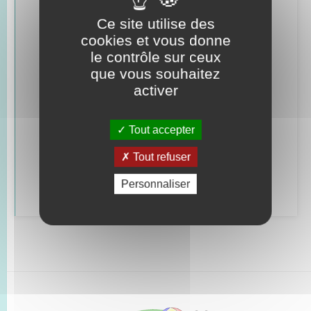
Ce site utilise des
Concessions funéraires
cookies et vous donne
le contrôle sur ceux
Documents d’identité
que vous souhaitez
activer
Etat civil
Mariage – PACS
Tout accepter
Parrainage civil
Tout refuser
Recensement
Personnaliser