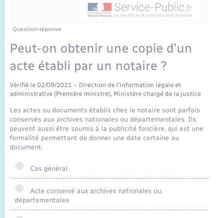
Enfants – Jeunes
Sentier du Patrimoine
Travaux - Autorisation d’occupation de l’espace
public
Périscolaire et centres de loisir
Transports scolaires
Mariage – PACS
Compétences
Tourisme
Etat-civil - Papiers - Citoyenneté
Question-réponse
Peut-on obtenir une copie d'un
Jeunesse
Parrainage civil
Plan interactif
Logement - Urbanisme
acte établi par un notaire ?
Recensement
Présentation de la commune
Loisirs
Vérifié le 02/09/2021 – Direction de l'information légale et
administrative (Première ministre), Ministère chargé de la justice
Publications
Les actes ou documents établis chez le notaire sont parfois
Nouvel habitant
conservés aux archives nationales ou départementales. Ils
La Communauté de communes
peuvent aussi être soumis à la publicité foncière, qui est une
Numérique
formalité permettant de donner une date certaine au
document.
Organisation d’événement
Cas général
Acte conservé aux archives nationales ou
Sécurité - Prévention
départementales