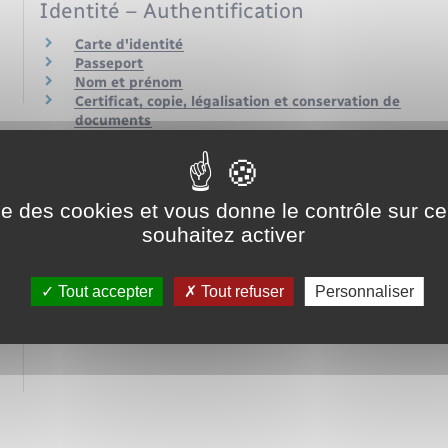
Identité – Authentification
Carte d'identité
Passeport
Nom et prénom
Certificat, copie, légalisation et conservation de
documents
Relations avec l'administration
Obligations de l'administration
ise des cookies et vous donne le contrôle sur 
Recours administratif, défenseur des droits, …
Agir en justice contre l'administration
souhaitez activer
Mesures contraignantes de l'administration
Tout accepter
Tout refuser
Personnaliser