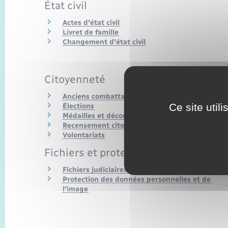
État civil
Actes d'état civil
Livret de famille
Changement d'état civil
Citoyenneté
Anciens combattants
Ce site util
Élections
Médailles et décorations officielles
Recensement citoyen, JDC et Service national
Volontariats
Fichiers et protection de la vie privée
Fichiers judiciaires et de police judiciaire
Protection des données personnelles et de
l'image