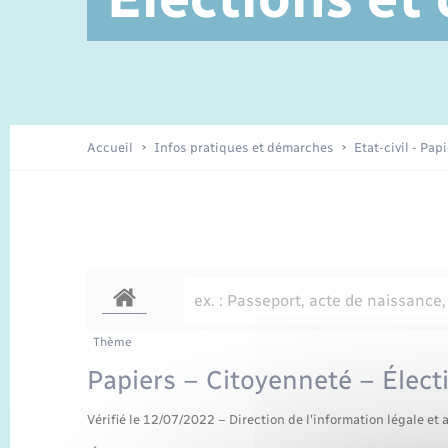
Service à domicile
Location de 2 roues
Petite enfance
Etat civil
Conseil municipal
Sentier du Patrimoine
Travaux - Autorisation d’occupation
Enfants – Jeunes
de l’espace public
Recensement
Présentation de la commune
Accueil
Infos pratiques et démarches
Etat-civil - Pap
Loisirs
Organisation d’événement
Transports
Thème
Papiers – Citoyenneté – Élect
Vérifié le 12/07/2022 – Direction de l'information légale et 