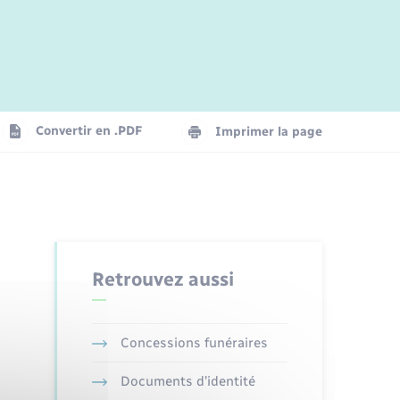
Jeunesse
Parrainage civil
Plan interactif
Logement - Urbanisme
La Communauté de communes
Convertir en .PDF
Imprimer la page
Numérique
Seniors
Retrouvez aussi
Concessions funéraires
Documents d’identité