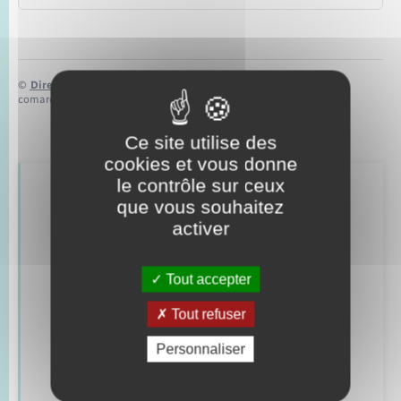
©
Direction de l’information légale et administrative
comarquage developpé par
baseo.io
Ce site utilise des
cookies et vous donne
le contrôle sur ceux
Retrouvez aussi
que vous souhaitez
activer
Concessions funéraires
Tout accepter
Documents d’identité
Tout refuser
Etat civil
Personnaliser
Mariage – PACS