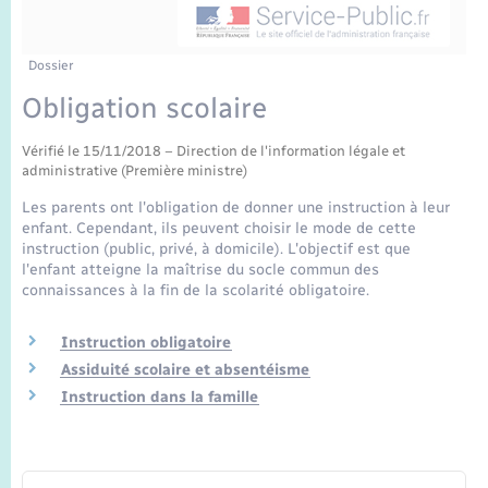
Enfants – Jeunes
Sentier du Patrimoine
Travaux - Autorisation d’occupation de l’espace
public
Périscolaire et centres de loisir
Transports scolaires
Mariage – PACS
Compétences
Tourisme
Etat-civil - Papiers - Citoyenneté
Dossier
Obligation scolaire
Jeunesse
Parrainage civil
Plan interactif
Logement - Urbanisme
Vérifié le 15/11/2018 – Direction de l'information légale et
Recensement
Présentation de la commune
administrative (Première ministre)
Loisirs
Les parents ont l'obligation de donner une instruction à leur
Publications
enfant. Cependant, ils peuvent choisir le mode de cette
Nouvel habitant
instruction (public, privé, à domicile). L'objectif est que
l'enfant atteigne la maîtrise du socle commun des
La Communauté de communes
connaissances à la fin de la scolarité obligatoire.
Numérique
Instruction obligatoire
Organisation d’événement
Assiduité scolaire et absentéisme
Instruction dans la famille
Sécurité - Prévention