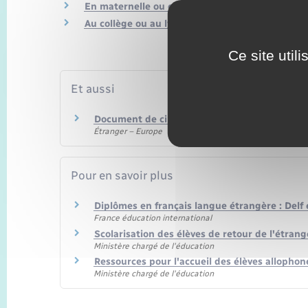
En maternelle ou en primaire
Au collège ou au lycée
Ce site util
Et aussi
Document de circulation pour étranger mine
Étranger – Europe
Pour en savoir plus
Diplômes en français langue étrangère : Delf 
France éducation international
Scolarisation des élèves de retour de l'étran
Ministère chargé de l'éducation
Ressources pour l'accueil des élèves allopho
Ministère chargé de l'éducation