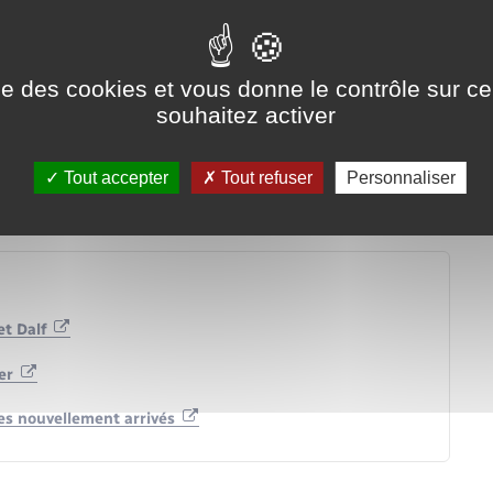
ise des cookies et vous donne le contrôle sur 
souhaitez activer
Tout accepter
Tout refuser
Personnaliser
ur (DCEM)
et Dalf
ger
nes nouvellement arrivés