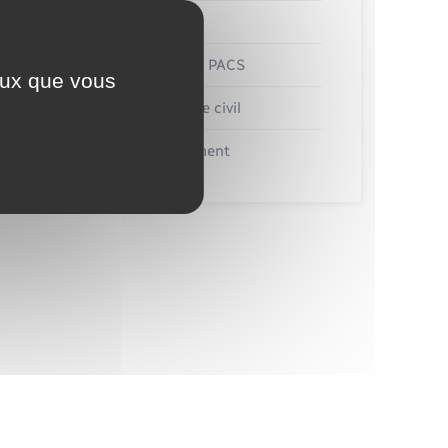
Etat civil
Mariage – PACS
ceux que vous
Parrainage civil
Recensement