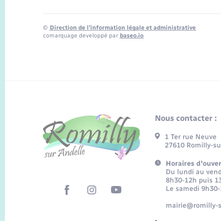
©
Direction de l’information légale et administrative
comarquage developpé par
baseo.io
Nous contacter :
1 Ter rue Neuve
27610 Romilly-su
Horaires d'ouver
Du lundi au vend
8h30-12h puis 1
Le samedi 9h30
mairie@romilly-s