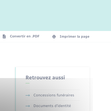
Jeunesse
Parrainage civil
Plan interactif
Logement - Urbanisme
La Communauté de communes
Convertir en .PDF
Imprimer la page
Numérique
Seniors
Retrouvez aussi
Concessions funéraires
Documents d’identité