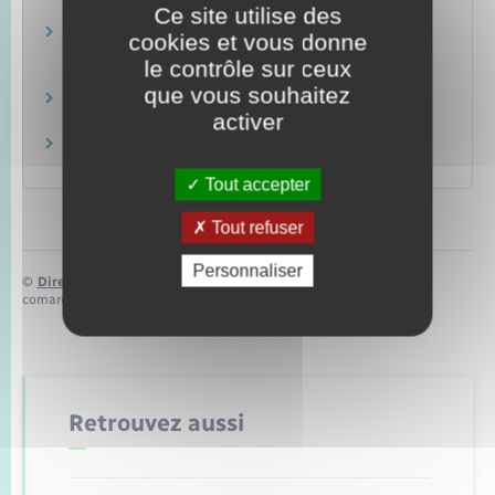
Logement
Ce site utilise des
Location immobilière : obligations du
cookies et vous donne
propriétaire (bailleur)
le contrôle sur ceux
Logement
que vous souhaitez
Location immobilière : obligations du locataire
activer
Logement
Location immobilière : fin du bail
Logement
Tout accepter
Tout refuser
Personnaliser
©
Direction de l’information légale et administrative
comarquage developpé par
baseo.io
Retrouvez aussi