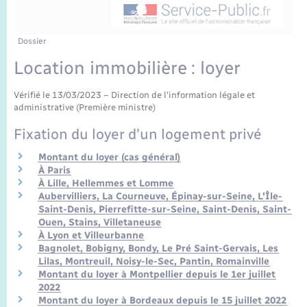
Enfants – Jeunes
Sentier du Patrimoine
Travaux - Autorisation d’occupation de l’espace
public
Périscolaire et centres de loisir
Transports scolaires
Mariage – PACS
Compétences
Tourisme
Etat-civil - Papiers - Citoyenneté
Dossier
Location immobilière : loyer
Jeunesse
Parrainage civil
Plan interactif
Logement - Urbanisme
Vérifié le 13/03/2023 – Direction de l'information légale et
Recensement
Présentation de la commune
administrative (Première ministre)
Loisirs
Fixation du loyer d'un logement privé
Publications
Nouvel habitant
Montant du loyer (cas général)
À Paris
La Communauté de communes
À Lille, Hellemmes et Lomme
Numérique
Aubervilliers, La Courneuve, Épinay-sur-Seine, L'Île-
Saint-Denis, Pierrefitte-sur-Seine, Saint-Denis, Saint-
Ouen, Stains, Villetaneuse
Organisation d’événement
À Lyon et Villeurbanne
Bagnolet, Bobigny, Bondy, Le Pré Saint-Gervais, Les
Lilas, Montreuil, Noisy-le-Sec, Pantin, Romainville
Sécurité - Prévention
Montant du loyer à Montpellier depuis le 1er juillet
2022
Montant du loyer à Bordeaux depuis le 15 juillet 2022