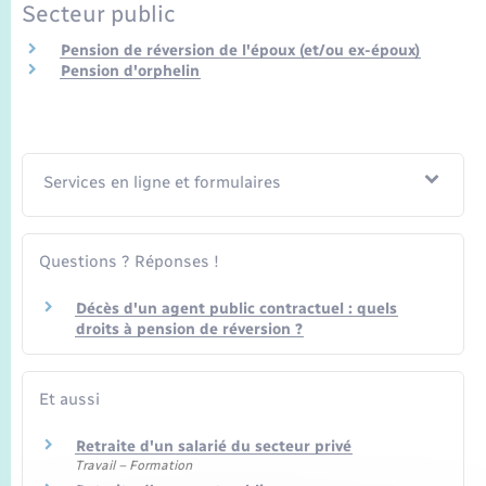
Seniors
Secteur public
Pension de réversion de l'époux (et/ou ex-époux)
Transports
Pension d'orphelin
Voirie et espace public
Services en ligne et formulaires
Questions ? Réponses !
Décès d'un agent public contractuel : quels
droits à pension de réversion ?
Et aussi
Retraite d'un salarié du secteur privé
Travail – Formation