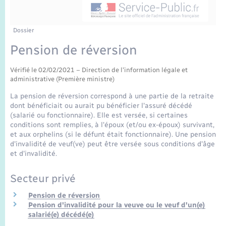
Enfants – Jeunes
Sentier du Patrimoine
Travaux - Autorisation d’occupation de l’espace
public
Périscolaire et centres de loisir
Transports scolaires
Mariage – PACS
Compétences
Tourisme
Etat-civil - Papiers - Citoyenneté
Dossier
Pension de réversion
Jeunesse
Parrainage civil
Plan interactif
Logement - Urbanisme
Vérifié le 02/02/2021 – Direction de l'information légale et
Recensement
Présentation de la commune
administrative (Première ministre)
Loisirs
La pension de réversion correspond à une partie de la retraite
Publications
dont bénéficiait ou aurait pu bénéficier l'assuré décédé
Nouvel habitant
(salarié ou fonctionnaire). Elle est versée, si certaines
conditions sont remplies, à l'époux (et/ou ex-époux) survivant,
La Communauté de communes
et aux orphelins (si le défunt était fonctionnaire). Une pension
Numérique
d'invalidité de veuf(ve) peut être versée sous conditions d'âge
et d'invalidité.
Organisation d’événement
Secteur privé
Pension de réversion
Sécurité - Prévention
Pension d'invalidité pour la veuve ou le veuf d'un(e)
salarié(e) décédé(e)