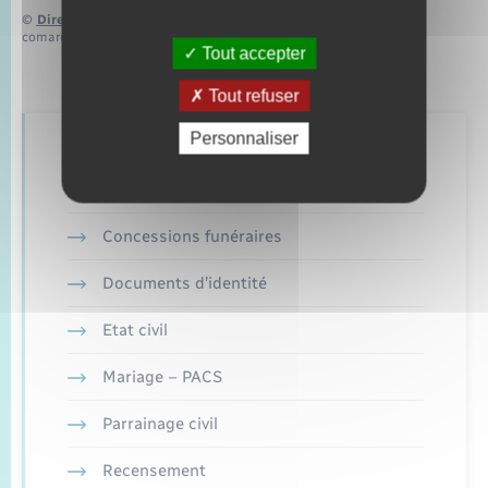
©
Direction de l’information légale et administrative
comarquage developpé par
baseo.io
Tout accepter
Tout refuser
Personnaliser
Retrouvez aussi
Concessions funéraires
Documents d’identité
Etat civil
Mariage – PACS
Parrainage civil
Recensement