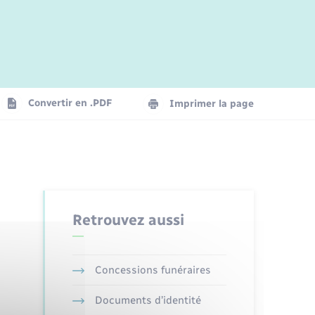
Jeunesse
Parrainage civil
Plan interactif
Logement - Urbanisme
La Communauté de communes
Convertir en .PDF
Imprimer la page
Numérique
Seniors
Retrouvez aussi
Concessions funéraires
Documents d’identité