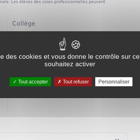
inale. Les élèves des voies professionnelles peuvent
Collège
Bourse des collèges
Fonds social collégien
Prime à l'internat
Allocation de rentrée scolaire (ARS)
ise des cookies et vous donne le contrôle sur 
Voie professionnelle (CAP, BP, bac
souhaitez activer
pro)
Tout accepter
Tout refuser
Personnaliser
Aides financières
u
Allocation de rentrée scolaire (ARS)