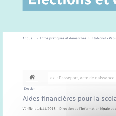
Service à domicile
Location de 2 roues
Petite enfance
Etat civil
Conseil municipal
Sentier du Patrimoine
Travaux - Autorisation d’occupation
Enfants – Jeunes
de l’espace public
Recensement
Présentation de la commune
Accueil
Infos pratiques et démarches
Etat-civil - Pap
Loisirs
Organisation d’événement
Transports
Dossier
Aides financières pour la scola
Vérifié le 14/11/2018 – Direction de l'information légale et 