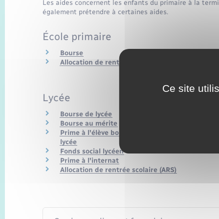
Les aides concernent les enfants du primaire à la term
également prétendre à certaines aides.
École primaire
Bourse
Allocation de rentrée scolaire (ARS)
Ce site util
Lycée
Bourse de lycée
Bourse au mérite
Prime à l'élève boursier reprenant ses études a
lycée
Fonds social lycéen
Prime à l'internat
Allocation de rentrée scolaire (ARS)