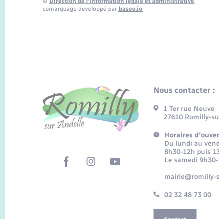
©
Direction de l’information légale et administrative
comarquage developpé par
baseo.io
Nous contacter :
1 Ter rue Neuve
27610 Romilly-su
Horaires d'ouver
Du lundi au vend
8h30-12h puis 1
Le samedi 9h30
mairie@romilly-s
02 32 48 73 00