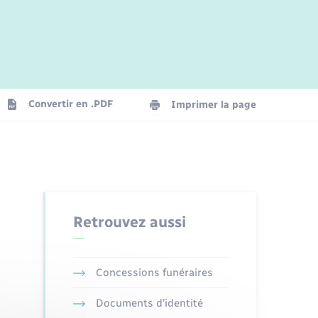
Jeunesse
Parrainage civil
Plan interactif
Logement - Urbanisme
La Communauté de communes
Convertir en .PDF
Imprimer la page
Numérique
Seniors
Retrouvez aussi
Concessions funéraires
Documents d’identité