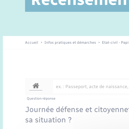
Service à domicile
Location de 2 roues
Petite enfance
Etat civil
Conseil municipal
Sentier du Patrimoine
Travaux - Autorisation d’occupation
Enfants – Jeunes
de l’espace public
Recensement
Présentation de la commune
Accueil
Infos pratiques et démarches
Etat-civil - Pap
Loisirs
Organisation d’événement
Transports
Question-réponse
Journée défense et citoyenne
sa situation ?