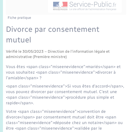
Enfants – Jeunes
Sentier du Patrimoine
Travaux - Autorisation d’occupation de l’espace
public
Périscolaire et centres de loisir
Transports scolaires
Mariage – PACS
Compétences
Tourisme
Etat-civil - Papiers - Citoyenneté
Fiche pratique
Divorce par consentement
Jeunesse
Parrainage civil
Plan interactif
Logement - Urbanisme
mutuel
Recensement
Présentation de la commune
Loisirs
Vérifié le 30/05/2023 – Direction de l'information légale et
administrative (Première ministre)
Publications
Vous êtes <span class="miseenevidence">mariés</span> et
Nouvel habitant
vous souhaitez <span class="miseenevidence">divorcer à
La Communauté de communes
l'amiable</span> ?
Numérique
<span class="miseenevidence">Si vous êtes d'accord</span>,
vous pouvez divorcer par consentement mutuel. C'est une
<span class="miseenevidence">procédure plus simple et
Organisation d’événement
rapide</span>.
Votre <span class="miseenevidence">convention de
Sécurité - Prévention
divorce</span> par consentement mutuel doit être <span
class="miseenevidence">déposée chez un notaire</span> ou
être <span class="miseenevidence">validée par le