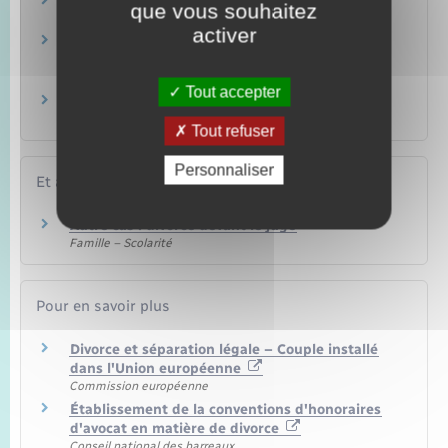
Divorce, séparation de corps
que vous souhaitez
Famille – Scolarité
activer
Séparation des parents : garde des enfants,
pension alimentaire
Famille – Scolarité
Tout accepter
Séparation de corps
Famille – Scolarité
Tout refuser
Personnaliser
Et aussi
Autre cas : divorce devant le juge
Famille – Scolarité
Pour en savoir plus
Divorce et séparation légale – Couple installé
dans l'Union européenne
Commission européenne
Établissement de la conventions d'honoraires
d'avocat en matière de divorce
Conseil national des barreaux