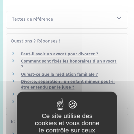
Textes de référence
Questions ? Réponses !
Faut-il avoir un avocat pour divorcer ?
Comment sont fixés les honoraires d'un avocat
?
Qu'est-ce que la médiation familiale ?
Divorce, séparation : un enfant mineur peut-il
être entendu par le juge ?
Frais de notaire : de quoi s'agit-il ?
Un européen peut-il divorcer en France ?
Ce site utilise des
Et aussi
cookies et vous donne
le contrôle sur ceux