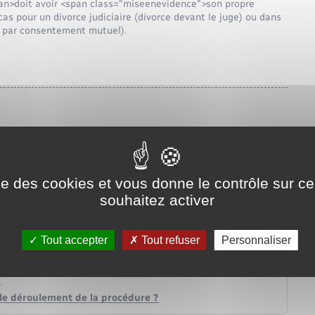
an>doit avoir <span class="miseenevidence">son propre
as pour un divorce judiciaire (divorce devant le juge) ou dans
e par consentement mutuel).
ise des cookies et vous donne le contrôle sur 
souhaitez activer
Tout accepter
Tout refuser
Personnaliser
t ?
le déroulement de la procédure ?