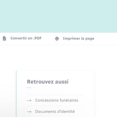
Jeunesse
Parrainage civil
Plan interactif
Logement - Urbanisme
La Communauté de communes
Convertir en .PDF
Imprimer la page
Numérique
Seniors
Retrouvez aussi
Concessions funéraires
Documents d’identité