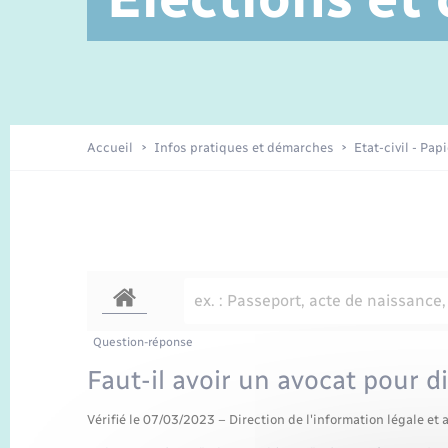
Service à domicile
Location de 2 roues
Petite enfance
Etat civil
Conseil municipal
Sentier du Patrimoine
Travaux - Autorisation d’occupation
Enfants – Jeunes
de l’espace public
Recensement
Présentation de la commune
Accueil
Infos pratiques et démarches
Etat-civil - Pap
Loisirs
Organisation d’événement
Transports
Question-réponse
Faut-il avoir un avocat pour d
Vérifié le 07/03/2023 – Direction de l'information légale et 