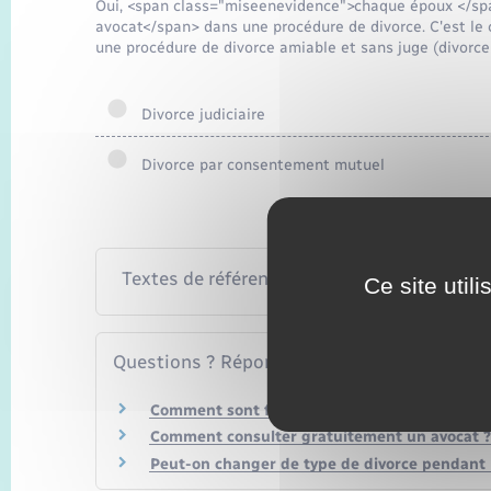
Oui, <span class="miseenevidence">chaque époux </sp
avocat</span> dans une procédure de divorce. C'est le c
une procédure de divorce amiable et sans juge (divorc
Divorce judiciaire
Divorce par consentement mutuel
Textes de référence
Ce site util
Questions ? Réponses !
Comment sont fixés les honoraires d'un avoca
Comment consulter gratuitement un avocat ?
Peut-on changer de type de divorce pendant 