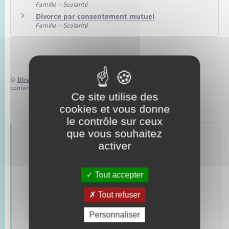
Famille – Scolarité
Divorce par consentement mutuel
Famille – Scolarité
©
Direction de l’information légale et administrative
comarquage developpé par
baseo.io
Ce site utilise des
cookies et vous donne
le contrôle sur ceux
que vous souhaitez
Retrouvez aussi
activer
Tout accepter
Concessions funéraires
Tout refuser
Documents d’identité
Personnaliser
Etat civil