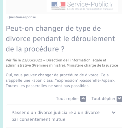
Enfants – Jeunes
Sentier du Patrimoine
Travaux - Autorisation d’occupation de l’espace
public
Périscolaire et centres de loisir
Transports scolaires
Mariage – PACS
Compétences
Tourisme
Etat-civil - Papiers - Citoyenneté
Question-réponse
Peut-on changer de type de
Jeunesse
Parrainage civil
Plan interactif
Logement - Urbanisme
divorce pendant le déroulement
Recensement
Présentation de la commune
de la procédure ?
Loisirs
Publications
Vérifié le 23/03/2022 – Direction de l'information légale et
Nouvel habitant
administrative (Première ministre), Ministère chargé de la justice
La Communauté de communes
Oui, vous pouvez changer de procédure de divorce. Cela
Numérique
s'appelle une <span class="expression">passerelle</span>.
Toutes les passerelles ne sont pas possibles.
Organisation d’événement
Tout replier
Tout déplier
Passer d'un divorce judiciaire à un divorce
Sécurité - Prévention
par consentement mutuel