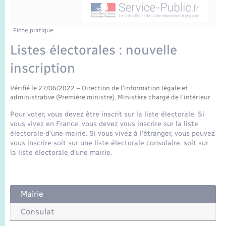
Enfants – Jeunes
Sentier du Patrimoine
Travaux - Autorisation d’occupation de l’espace
public
Périscolaire et centres de loisir
Transports scolaires
Mariage – PACS
Compétences
Tourisme
Etat-civil - Papiers - Citoyenneté
Fiche pratique
Listes électorales : nouvelle
Jeunesse
Parrainage civil
Plan interactif
Logement - Urbanisme
inscription
Recensement
Présentation de la commune
Loisirs
Vérifié le 27/06/2022 – Direction de l'information légale et
administrative (Première ministre), Ministère chargé de l'intérieur
Publications
Pour voter, vous devez être inscrit sur la liste électorale. Si
Nouvel habitant
vous vivez en France, vous devez vous inscrire sur la liste
La Communauté de communes
électorale d'une mairie. Si vous vivez à l'étranger, vous pouvez
Numérique
vous inscrire soit sur une liste électorale consulaire, soit sur
la liste électorale d'une mairie.
Organisation d’événement
Mairie
Sécurité - Prévention
Consulat