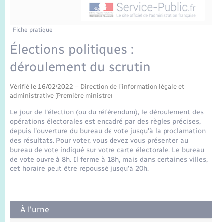
Enfants – Jeunes
Sentier du Patrimoine
Travaux - Autorisation d’occupation de l’espace
public
Périscolaire et centres de loisir
Transports scolaires
Mariage – PACS
Compétences
Tourisme
Etat-civil - Papiers - Citoyenneté
Fiche pratique
Élections politiques :
Jeunesse
Parrainage civil
Plan interactif
Logement - Urbanisme
déroulement du scrutin
Recensement
Présentation de la commune
Loisirs
Vérifié le 16/02/2022 – Direction de l'information légale et
administrative (Première ministre)
Publications
Le jour de l'élection (ou du référendum), le déroulement des
Nouvel habitant
opérations électorales est encadré par des règles précises,
La Communauté de communes
depuis l'ouverture du bureau de vote jusqu'à la proclamation
Numérique
des résultats. Pour voter, vous devez vous présenter au
bureau de vote indiqué sur votre carte électorale. Le bureau
de vote ouvre à 8h. Il ferme à 18h, mais dans certaines villes,
Organisation d’événement
cet horaire peut être repoussé jusqu'à 20h.
Sécurité - Prévention
À l'urne