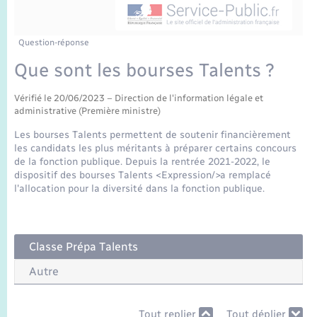
Enfants – Jeunes
Sentier du Patrimoine
Travaux - Autorisation d’occupation de l’espace
public
Périscolaire et centres de loisir
Transports scolaires
Mariage – PACS
Compétences
Tourisme
Etat-civil - Papiers - Citoyenneté
Question-réponse
Que sont les bourses Talents ?
Jeunesse
Parrainage civil
Plan interactif
Logement - Urbanisme
Vérifié le 20/06/2023 – Direction de l'information légale et
Recensement
Présentation de la commune
administrative (Première ministre)
Loisirs
Les bourses Talents permettent de soutenir financièrement
Publications
les candidats les plus méritants à préparer certains concours
Nouvel habitant
de la fonction publique. Depuis la rentrée 2021-2022, le
dispositif des bourses Talents <Expression/>a remplacé
La Communauté de communes
l'allocation pour la diversité dans la fonction publique.
Numérique
Organisation d’événement
Classe Prépa Talents
Autre
Sécurité - Prévention
Tout replier
Tout déplier