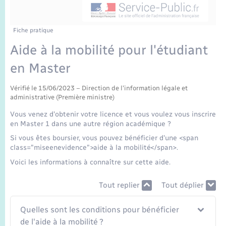
Enfants – Jeunes
Sentier du Patrimoine
Travaux - Autorisation d’occupation de l’espace
public
Périscolaire et centres de loisir
Transports scolaires
Mariage – PACS
Compétences
Tourisme
Etat-civil - Papiers - Citoyenneté
Fiche pratique
Aide à la mobilité pour l'étudiant
Jeunesse
Parrainage civil
Plan interactif
Logement - Urbanisme
en Master
Recensement
Présentation de la commune
Loisirs
Vérifié le 15/06/2023 – Direction de l'information légale et
administrative (Première ministre)
Publications
Vous venez d'obtenir votre licence et vous voulez vous inscrire
Nouvel habitant
en Master 1 dans une autre région académique ?
La Communauté de communes
Si vous êtes boursier, vous pouvez bénéficier d'une <span
Numérique
class="miseenevidence">aide à la mobilité</span>.
Voici les informations à connaître sur cette aide.
Organisation d’événement
Tout replier
Tout déplier
Sécurité - Prévention
Quelles sont les conditions pour bénéficier
de l'aide à la mobilité ?