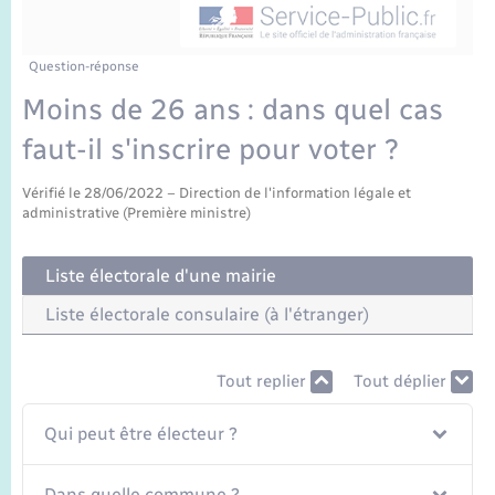
Enfants – Jeunes
Sentier du Patrimoine
Travaux - Autorisation d’occupation de l’espace
public
Périscolaire et centres de loisir
Transports scolaires
Mariage – PACS
Compétences
Tourisme
Etat-civil - Papiers - Citoyenneté
Question-réponse
Moins de 26 ans : dans quel cas
Jeunesse
Parrainage civil
Plan interactif
Logement - Urbanisme
faut-il s'inscrire pour voter ?
Recensement
Présentation de la commune
Loisirs
Vérifié le 28/06/2022 – Direction de l'information légale et
administrative (Première ministre)
Publications
Nouvel habitant
Liste électorale d'une mairie
La Communauté de communes
Numérique
Liste électorale consulaire (à l'étranger)
Organisation d’événement
Tout replier
Tout déplier
Qui peut être électeur ?
Sécurité - Prévention
Dans quelle commune ?