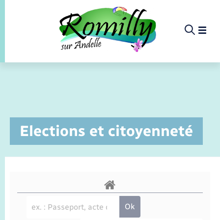
Panneau de gestion des cookies
Etat-civil - Papiers - Citoyenneté
Infos pratiques et démarches
Infos pratiques et démarches
Infos pratiques et démarches
Infos pratiques et démarches
Infos pratiques et démarches
Infos pratiques et démarches
Infos pratiques et démarches
Infos pratiques et démarches
Infos pratiques et démarches
Infos pratiques et démarches
Infos pratiques et démarches
Infos pratiques et démarches
Enfants – Jeunes
La commune
Loisirs
Loisirs
Menu
Menu
Menu
Infos pratiques et démarches
Elections et citoyenneté
Commerces - Entreprises - Emploi
Annuaire professionnel
Calendrier de collecte
École primaire
Info jeunes
Concessions funéraires
Déclarer à l’état civil
Aides aux travaux
Associations
Saison culturelle
Piscine
Accompagnement au numérique
Déclaration de manifestation
Alerte et informations aux populations
Résidence Autonomie
Bornes de recharge électrique
Déclaration de manifestation
Actualités
Les élus
Aides
La commune
Nouvelle activité
Déchèteries
Restauration scolaire
Maison des jeunes (11-17 ans)
Documents d’identité
Demander un acte d’état civil
Document d’urbanisme
Culture
Bibliothèques
Randonnée
La Fibre
Location de salle
Numéros utiles
EHPAD
Bus et train
Déménagement - Autorisation de
Agenda
Comptes rendus de conseils
Annuaire
Déchets
stationnement
Projets
Offres d'emploi
Collège
Elections et citoyenneté
Urbanisme
Permis de détention de chien
Registre des personnes vulnérables
Co-voiturage et vélos
Budget
Arrêtés municipaux
Proposer un événement
Sport
Eau - Assainissement
Faire un signalement
Associations
Petite enfance
Etat civil
Service à domicile
Location de 2 roues
Conseil municipal